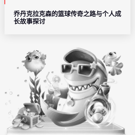
乔丹克拉克森的篮球传奇之路与个人成
长故事探讨