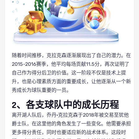
随着时间推移，克拉克森逐渐展现出了自己的潜力。在
2015-2016赛季，他平均每场贡献11.5分，再次证明了
自己作为得分后卫的价值。这一阶段不仅是技术上提
升，也是心理素质方面的重要成长，让他逐渐从一个新
秀成长为球队重要的一员。
2、各支球队中的成长历程
离开湖人队后，乔丹·克拉克森于2018年被交易至犹他
爵士队，在这里他的角色发生了一些变化。他需要承担
更多得分责任，同时也要适应新的战术体系。这段时