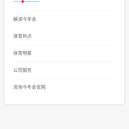
解读今年会
体育热点
体育明星
公司服务
咨询今年会官网