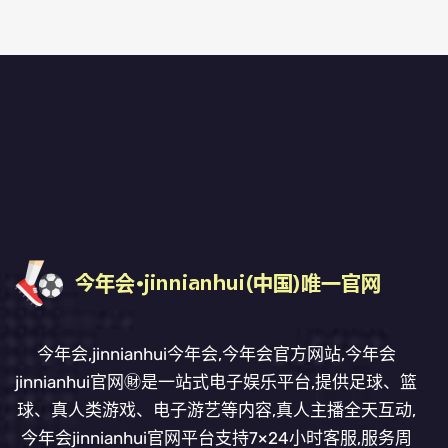
今年会,jinnianhui今年会,今年会官方网站,今年会
jinnianhui官网㊖是一站式电子娱乐平台,提供足球、篮
球、真人类游戏、电子游艺等内容,真人主播全天互动,
今年会jinnianhui官网平台支持7×24小时客服,服务周