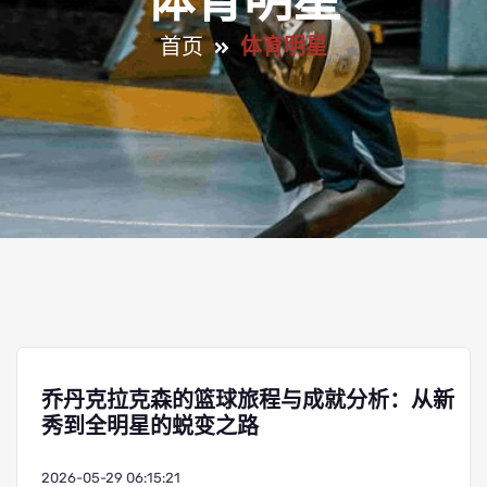
体育明星
首页
体育明星
乔丹克拉克森的篮球旅程与成就分析：从新
秀到全明星的蜕变之路
2026-05-29 06:15:21