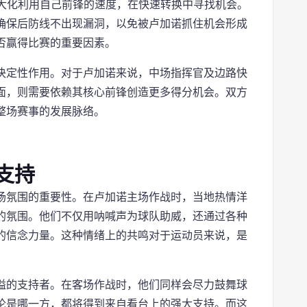
最大化利用自己前锋的速度，在快速转换中寻找机会。
确保后防线不出现漏洞，以免被卢加诺抓住机会形成
否赢得比赛的重要因素。
决定性作用。对于卢加诺来说，中场指挥官及边路快
面，则需要依赖其核心前锋创造更多得分机会。双方
整场赛事的发展脉络。
支持
场氛围的重要性。在卢加诺主场作战时，当地热情洋
的氛围。他们不仅用呐喊声为球队助威，还通过各种
的信念力量。这种情绪上的共鸣对于运动员来说，是
溢的支持者。在客场作战时，他们同样会尽力鼓舞球
论是哪一方，都将得到来自看台上的强大支持。而这