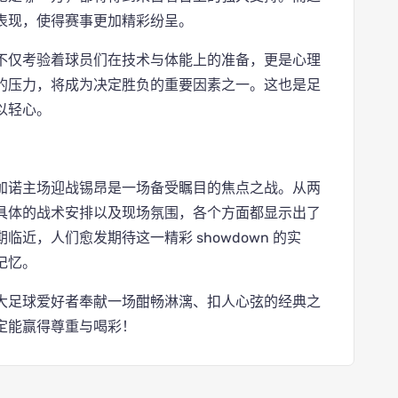
表现，使得赛事更加精彩纷呈。
不仅考验着球员们在技术与体能上的准备，更是心理
的压力，将成为决定胜负的重要因素之一。这也是足
以轻心。
加诺主场迎战锡昂是一场备受瞩目的焦点之战。从两
具体的战术安排以及现场氛围，各个方面都显示出了
近，人们愈发期待这一精彩 showdown 的实
记忆。
大足球爱好者奉献一场酣畅淋漓、扣人心弦的经典之
定能赢得尊重与喝彩！