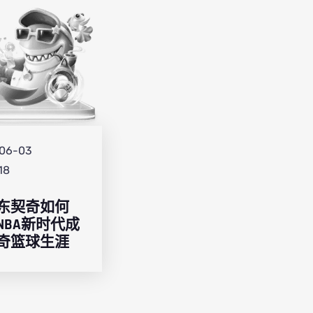
06-03
18
东契奇如何
NBA新时代成
奇篮球生涯