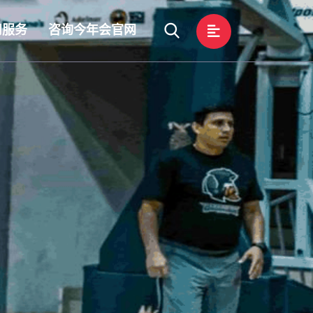
司服务
咨询今年会官网