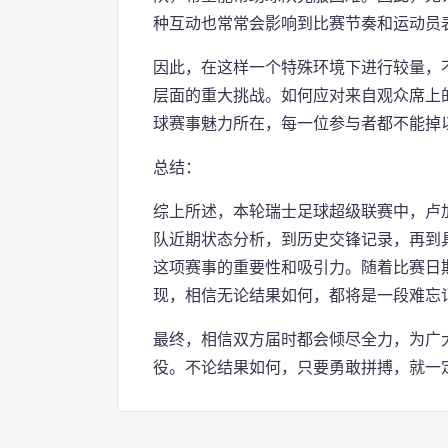
种互动也常常会影响到比赛节奏和运动员
因此，在这样一个特殊环境下进行较量，
层面的重大挑战。如何应对来自观众席上
球赛事魅力所在，每一位参与者都不能掉
总结：
综上所述，本轮瑞士足球超级联赛中，卢
队近期状态分析，到历史交锋记录，再到
这项赛事的重要性和吸引力。随着比赛日期临
现，相信无论结果如何，都将是一段难忘
最终，相信双方届时都会倾尽全力，为广
役。不论结果如何，只要勇敢拼搏，就一