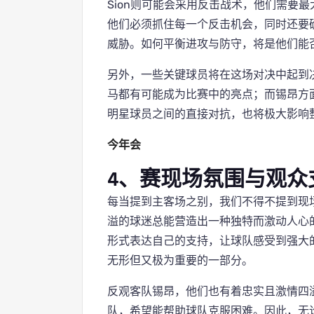
Sion则可能会采用反击战术，他们需要
他们必须抓住每一个反击机会，同时还要
威胁。如何平衡进攻与防守，将是他们能
另外，一些关键球员将在这场对决中起到
马都有可能成为比赛中的亮点；而锡昂方
明星球员之间的直接对抗，也将极大影响
今年会
4、赛现场氛围与观众
每当提到主客场之别，我们不得不提到现
溢的球迷总能营造出一种独特而激动人心
形式表达自己的支持，让球队感受到强大
无形但又极为重要的一部分。
反观客队锡昂，他们也有着忠实且激情四
队，希望能帮助球队克服困难。因此，无