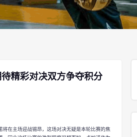
期待精彩对决双方争夺积分
诺将在主场迎战锡昂，这场对决无疑是本轮比赛的焦