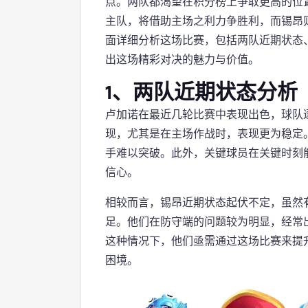
点。两队都渴望在积分榜上争取更高的位
主队，将借助主场之利力争胜利，而锡昂
面详细分析这场比赛，包括两队近期状态
出这场精彩对决的魅力与价值。
1、两队近期状态分析
卢加诺在最近几轮比赛中表现出色，球队
现，尤其是在主场作战时，表现更为稳定
手难以突破。此外，关键球员在关键时刻
信心。
相较而言，锡昂近期状态起伏不定，虽然
足。他们在防守端的问题较为明显，经常
这种情况下，他们亟需通过这场比赛来提
困境。