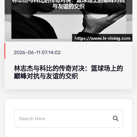
2026-06-11 07:14:02
林志杰与科比的传奇对决：篮球场上的
巅峰对抗与友谊的交织