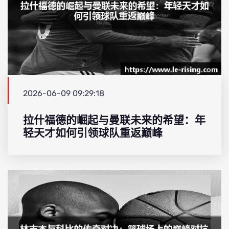
2026-06-09 09:29:18
拉什福德的崛起与曼联未来的希望：年
轻天才如何引领球队重返巅峰