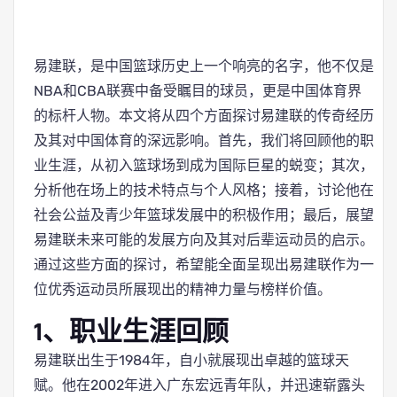
易建联，是中国篮球历史上一个响亮的名字，他不仅是
NBA和CBA联赛中备受瞩目的球员，更是中国体育界
的标杆人物。本文将从四个方面探讨易建联的传奇经历
及其对中国体育的深远影响。首先，我们将回顾他的职
业生涯，从初入篮球场到成为国际巨星的蜕变；其次，
分析他在场上的技术特点与个人风格；接着，讨论他在
社会公益及青少年篮球发展中的积极作用；最后，展望
易建联未来可能的发展方向及其对后辈运动员的启示。
通过这些方面的探讨，希望能全面呈现出易建联作为一
位优秀运动员所展现出的精神力量与榜样价值。
1、职业生涯回顾
易建联出生于1984年，自小就展现出卓越的篮球天
赋。他在2002年进入广东宏远青年队，并迅速崭露头