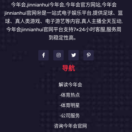
今年会,jinnianhui今年会,今年会官方网站,今年会
jinnianhui官网㊖是一站式电子娱乐平台,提供足球、篮
球、真人类游戏、电子游艺等内容,真人主播全天互动,
今年会jinnianhui官网平台支持7×24小时客服,服务周
到稳定性高。
导航
解读今年会
体育热点
体育明星
公司服务
咨询今年会官网