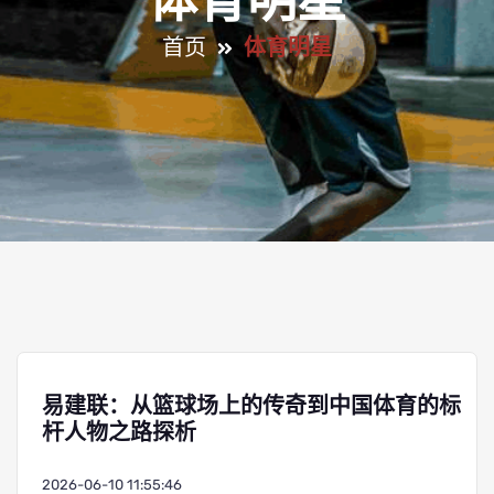
体育明星
首页
体育明星
易建联：从篮球场上的传奇到中国体育的标
杆人物之路探析
2026-06-10 11:55:46