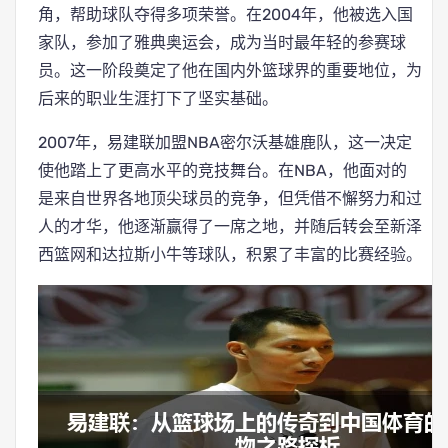
角，帮助球队夺得多项荣誉。在2004年，他被选入国
家队，参加了雅典奥运会，成为当时最年轻的参赛球
员。这一阶段奠定了他在国内外篮球界的重要地位，为
后来的职业生涯打下了坚实基础。
2007年，易建联加盟NBA密尔沃基雄鹿队，这一决定
使他踏上了更高水平的竞技舞台。在NBA，他面对的
是来自世界各地顶尖球员的竞争，但凭借不懈努力和过
人的才华，他逐渐赢得了一席之地，并随后转会至新泽
西篮网和达拉斯小牛等球队，积累了丰富的比赛经验。