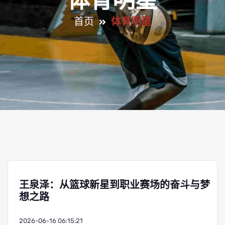
体育明星
首页
体育明星
王泉泽：从篮球新星到职业赛场的奋斗与梦
想之路
2026-06-16 06:15:21