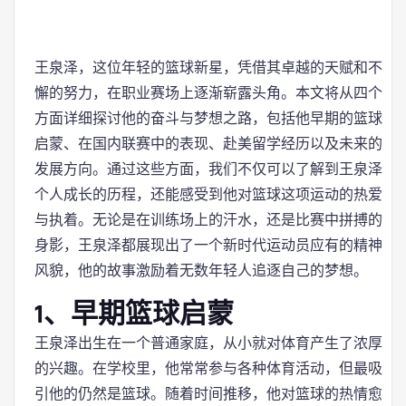
王泉泽，这位年轻的篮球新星，凭借其卓越的天赋和不
懈的努力，在职业赛场上逐渐崭露头角。本文将从四个
方面详细探讨他的奋斗与梦想之路，包括他早期的篮球
启蒙、在国内联赛中的表现、赴美留学经历以及未来的
发展方向。通过这些方面，我们不仅可以了解到王泉泽
个人成长的历程，还能感受到他对篮球这项运动的热爱
与执着。无论是在训练场上的汗水，还是比赛中拼搏的
身影，王泉泽都展现出了一个新时代运动员应有的精神
风貌，他的故事激励着无数年轻人追逐自己的梦想。
1、早期篮球启蒙
王泉泽出生在一个普通家庭，从小就对体育产生了浓厚
的兴趣。在学校里，他常常参与各种体育活动，但最吸
引他的仍然是篮球。随着时间推移，他对篮球的热情愈