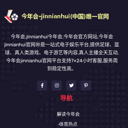
今年会,jinnianhui今年会,今年会官方网站,今年会
jinnianhui官网㊖是一站式电子娱乐平台,提供足球、篮
球、真人类游戏、电子游艺等内容,真人主播全天互动,
今年会jinnianhui官网平台支持7×24小时客服,服务周
到稳定性高。
导航
解读今年会
体育热点