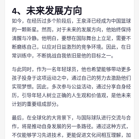
4、未来发展方向
如今，在经历过多个阶段后，王泉泽已经成为中国篮球
的一颗新星。然而，对于未来的发展方向，他始终保持
清醒与冷静。他明白，要想在国际舞台上立足，需要不
断磨练自己，以应对日益激烈的竞争环境。因此，在日
常训练中，不断挑战自我依旧是他的目标之一。
与此同时，作为一名年轻球员，他也希望能够带动更多
孩子投身于这项运动之中，通过自己的努力去激励他们
实现梦想。因此，多次参与公益活动，通过分享自身经
历，引导年轻人树立正确的人生观和价值观，是他未来
计划的重要组成部分。
最后，在全球化的大背景下，与国际球队进行交流与合
作，将是推动自身发展的另一条路径。通过这种方式，
不仅能够学习先进技术，更能促进文化间相互理解，加