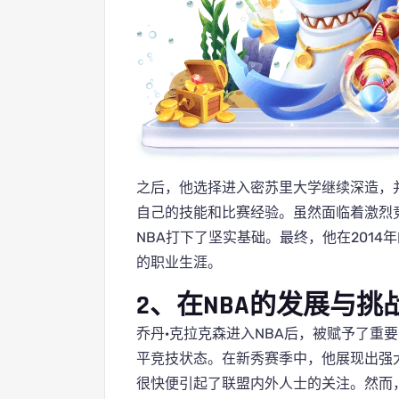
之后，他选择进入密苏里大学继续深造，
自己的技能和比赛经验。虽然面临着激烈
NBA打下了坚实基础。最终，他在2014
的职业生涯。
2、在NBA的发展与挑
乔丹·克拉克森进入NBA后，被赋予了重
平竞技状态。在新秀赛季中，他展现出强
很快便引起了联盟内外人士的关注。然而