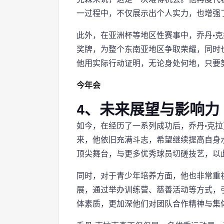
一过程中，不仅展示出个人实力，也增强
此外，在亚洲杯等地区性赛事中，乔丹·
奖牌，为整个东南亚地区争取荣耀，同时
他用实际行动证明，无论身处何地，只要
今年会
4、未来展望与影响力
如今，在经历了一系列成功后，乔丹·克
来，他依旧充满斗志，希望继续提高自身
顶尖舞台，与更多优秀球员切磋技艺，以
同时，对于青少年培养方面，他也非常重
展，通过举办训练营、慈善活动等方式，
体素质，更加深他们对团队合作精神与集