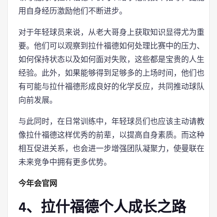
用自身经历激励他们不断进步。
对于年轻球员来说，从老大哥身上获取知识显得尤为重
要。他们可以观察到拉什福德如何处理比赛中的压力、
如何保持状态以及如何面对失败，这些都是宝贵的人生
经验。此外，如果能够得到足够多的上场时间，他们也
有可能与拉什福德形成良好的化学反应，共同推动球队
向前发展。
与此同时，在日常训练中，年轻球员们也应该主动请教
像拉什福德这样优秀的前辈，以提高自身素质。而这种
相互促进关系，也会进一步增强团队凝聚力，使曼联在
未来竞争中拥有更多优势。
今年会官网
4、拉什福德个人成长之路