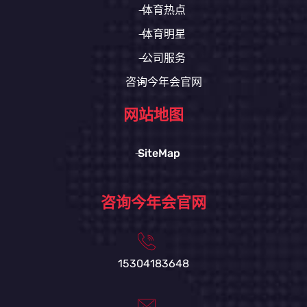
体育热点
体育明星
公司服务
咨询今年会官网
网站地图
SiteMap
咨询今年会官网
15304183648