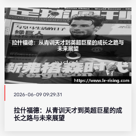
2026-06-09 09:29:31
拉什福德：从青训天才到英超巨星的成
长之路与未来展望