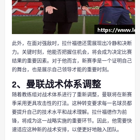
此外，在面对强敌时，拉什福德还需展现出冷静和决断
力。关键时刻，他能否把握住机会，将会成为决定比赛
结果的重要因素。对于他而言，新赛季是一个证明自己
的舞台，也是展示自己领导才能的重要时刻。
2、曼联战术体系调整
随着教练组对战术体系进行了重新调整，曼联将在新赛
季采用更具攻击性的打法。这种转变要求每一名球员都
要提升自己的技术水平和战术理解。拉什福德作为前
锋，将成为这一战略实施的重要环节。因此，他需要快
速适应这种新的战术安排，以便更好地融入团队。