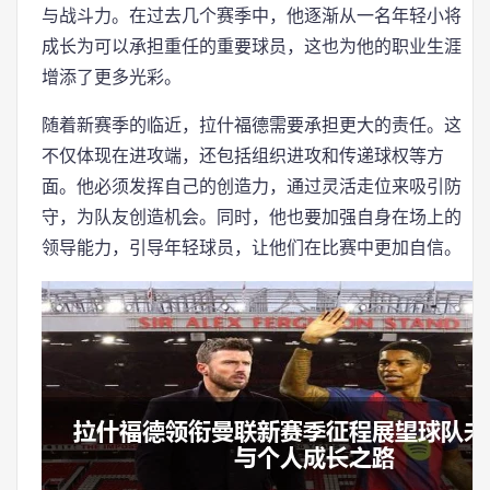
与战斗力。在过去几个赛季中，他逐渐从一名年轻小将
成长为可以承担重任的重要球员，这也为他的职业生涯
增添了更多光彩。
随着新赛季的临近，拉什福德需要承担更大的责任。这
不仅体现在进攻端，还包括组织进攻和传递球权等方
面。他必须发挥自己的创造力，通过灵活走位来吸引防
守，为队友创造机会。同时，他也要加强自身在场上的
领导能力，引导年轻球员，让他们在比赛中更加自信。