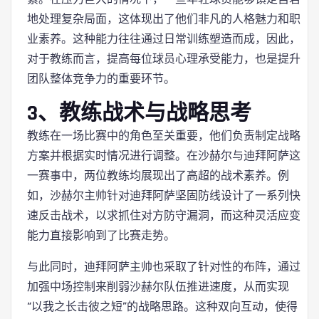
地处理复杂局面，这体现出了他们非凡的人格魅力和职
业素养。这种能力往往通过日常训练塑造而成，因此，
对于教练而言，提高每位球员心理承受能力，也是提升
团队整体竞争力的重要环节。
3、教练战术与战略思考
教练在一场比赛中的角色至关重要，他们负责制定战略
方案并根据实时情况进行调整。在沙赫尔与迪拜阿萨这
一赛事中，两位教练均展现出了高超的战术素养。例
如，沙赫尔主帅针对迪拜阿萨坚固防线设计了一系列快
速反击战术，以求抓住对方防守漏洞，而这种灵活应变
能力直接影响到了比赛走势。
与此同时，迪拜阿萨主帅也采取了针对性的布阵，通过
加强中场控制来削弱沙赫尔队伍推进速度，从而实现
“以我之长击彼之短”的战略思路。这种双向互动，使得