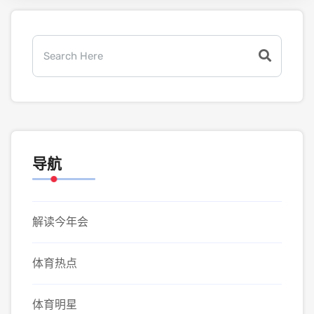
导航
解读今年会
体育热点
体育明星