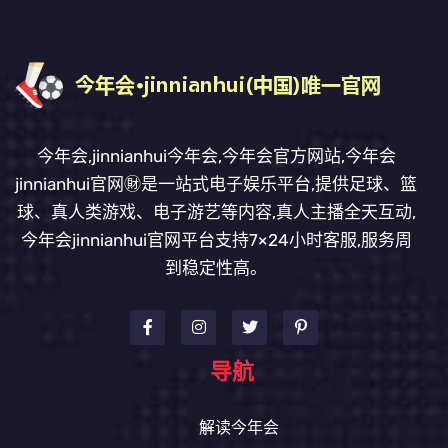
今年会,jinnianhui今年会,今年会官方网站,今年会
jinnianhui官网㊖是一站式电子娱乐平台,提供足球、篮
球、真人类游戏、电子游艺等内容,真人主播全天互动,
今年会jinnianhui官网平台支持7×24小时客服,服务周
到稳定性高。
导航
解读今年会