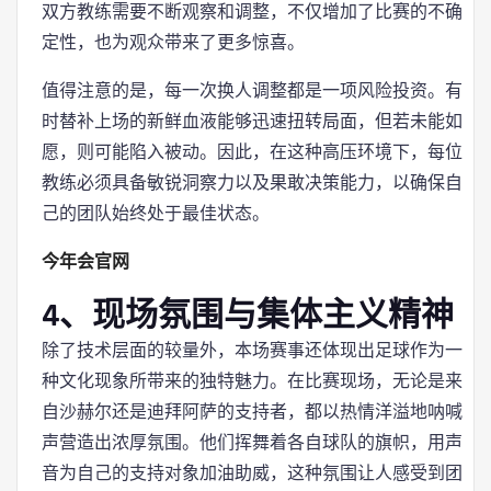
双方教练需要不断观察和调整，不仅增加了比赛的不确
定性，也为观众带来了更多惊喜。
值得注意的是，每一次换人调整都是一项风险投资。有
时替补上场的新鲜血液能够迅速扭转局面，但若未能如
愿，则可能陷入被动。因此，在这种高压环境下，每位
教练必须具备敏锐洞察力以及果敢决策能力，以确保自
己的团队始终处于最佳状态。
今年会官网
4、现场氛围与集体主义精神
除了技术层面的较量外，本场赛事还体现出足球作为一
种文化现象所带来的独特魅力。在比赛现场，无论是来
自沙赫尔还是迪拜阿萨的支持者，都以热情洋溢地呐喊
声营造出浓厚氛围。他们挥舞着各自球队的旗帜，用声
音为自己的支持对象加油助威，这种氛围让人感受到团