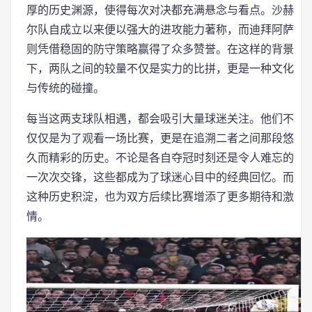
厚的历史渊源，使得每次对决都充满悬念与看点。沙赫
尔队自成立以来便以强大的进攻能力著称，而迪拜阿萨
则凭借稳固的防守策略赢得了众多赞誉。在这样的背景
下，两队之间的较量不仅是实力的比拼，更是一种文化
与传统的碰撞。
每当这两支球队相遇，都会吸引大量球迷关注。他们不
仅仅是为了观看一场比赛，更是在追溯二者之间那段悠
久而精彩的历史。不论是各自夺冠时刻还是令人难忘的
一次次交锋，这些都成为了球迷心目中的经典回忆。而
这种历史积淀，也为双方后续比赛增添了更多期待和激
情。