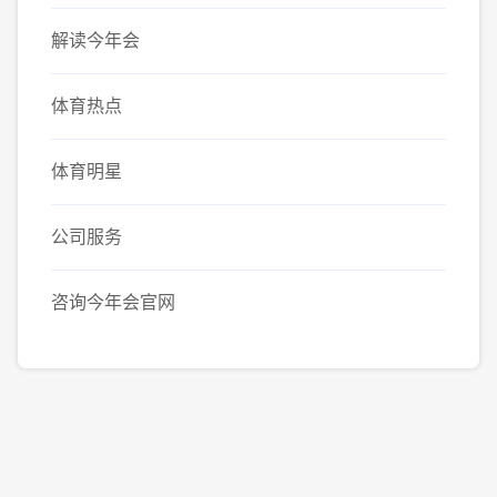
解读今年会
体育热点
体育明星
公司服务
咨询今年会官网