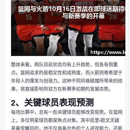
整体来看，两队目前状态均有上升趋势，但各有侧重
点。篮网追求的是稳定性和成熟度，而火箭则寄希望于
年轻人的爆发与创造力。这种不同风格碰撞所带来的结
果，将直接影响到双方在新赛季初期的发展态势。
2、关键球员表现预测
每场比赛中，总有一些关键球员能够改变局势。在篮网
上，多位明星球员都是焦点对象。其中凯里·欧文无疑
是最受瞩目的，他不仅具备出色的个人进攻能力，还能