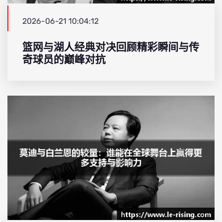
2026-06-21 10:04:12
篮网与湖人经典对决回顾精彩瞬间与传
奇球员的巅峰对抗