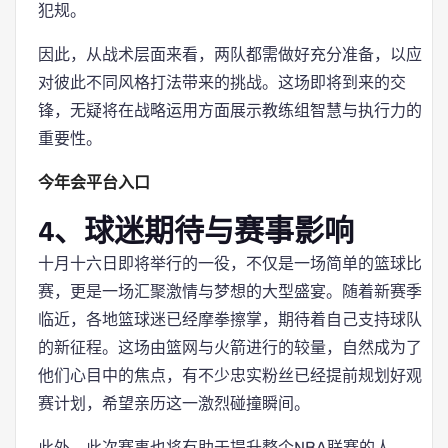
犯规。
因此，从战术层面来看，两队都需做好充分准备，以应
对彼此不同风格打法带来的挑战。这场即将到来的交
锋，无疑将在战略运用方面展示教练组智慧与执行力的
重要性。
今年会平台入口
4、球迷期待与赛事影响
十月十六日即将举行的一役，不仅是一场简单的篮球比
赛，更是一场汇聚激情与梦想的大型盛宴。随着新赛季
临近，各地篮球迷已经摩拳擦掌，期待着自己支持球队
的新征程。这场由篮网与火箭进行的较量，自然成为了
他们心目中的焦点，有不少忠实粉丝已经提前规划好观
赛计划，希望亲历这一激烈碰撞瞬间。
此外，此次赛事也将有助于提升整个NBA联赛的人