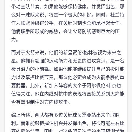
带动全队节奏。如果他能够保持健康，并发挥出色，那
么对于球队来说，将是一个极大的利好。同时，杜兰特
作为联盟顶级得分手，在关键时刻也总能承担起责任。
他俩联手所形成的威胁，会让火箭防线感到巨大的压
力。
而对于火箭来说，他们的新星贾伦·格林被视为未来之
星。他拥有超强的运动能力和无畏的进攻意识，是一名
极具潜力的小前锋。如果他能够继续提升自己的投射能
力以及掌控比赛节奏，那么他必定会成为火箭争胜的重
要武器。此外，新加入阵容的大个子阿尔佩伦·申京也
值得关注，他在内线对抗中的表现将直接关系到火箭能
否有效限制住对方内线攻击。
综上所述，两队都有多位关键球员需要站出来争取胜
利。而谁能够把握住机会并发挥出色，将很可能左右比
赛的最终结果，因此，对这些明星选手的表现预测尤为