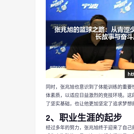
同时，张兆旭也意识到了体能训练的重要
体素质，以适应日益激烈的竞技环境。这
了坚实基础，也让他更加坚定了追求梦想
2、职业生涯的起步
经过多年的努力，张兆旭终于迎来了自己的