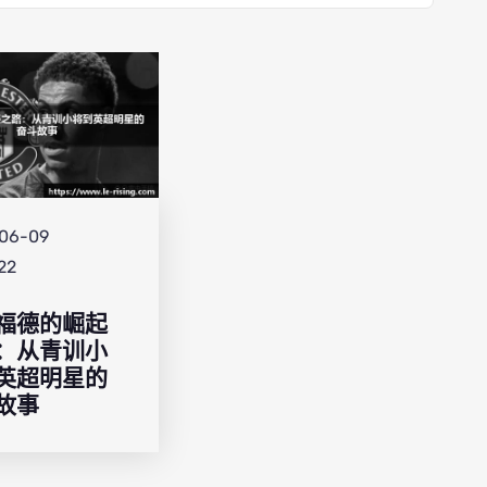
06-09
22
福德的崛起
：从青训小
英超明星的
故事