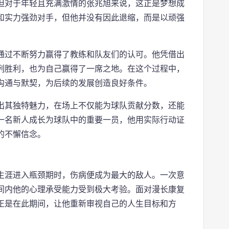
但对于年轻且充满激情的张兆旭来说，这正是梦想成
和实力强劲对手，但他并没有因此退缩，而是以顽强
通过不断努力赢得了教练和队友们的认可。他凭借出
列胜利，也为自己赢得了一席之地。在这个过程中，
沟通与默契，为后续的发展创造良好条件。
出其独特魅力，在场上不仅能为球队贡献分数，还能
一名新人成长为球队中的重要一员，他用实际行动证
的不懈信念。
生涯进入瓶颈期时，伤病便成为最大的敌人。一次意
间内他的心理承受能力受到极大考验。面对漫长康复
正是在此期间，让他重新审视自己的人生目标和方