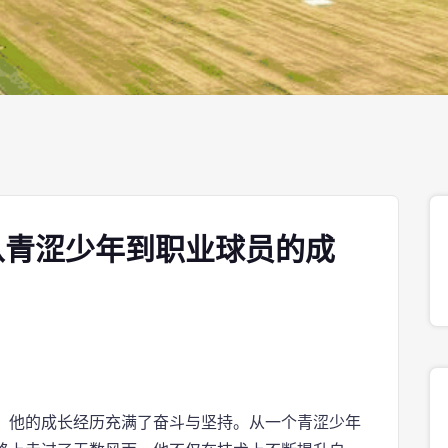
从青涩少年到职业球员的成
，他的成长经历充满了奋斗与坚持。从一个青涩少年