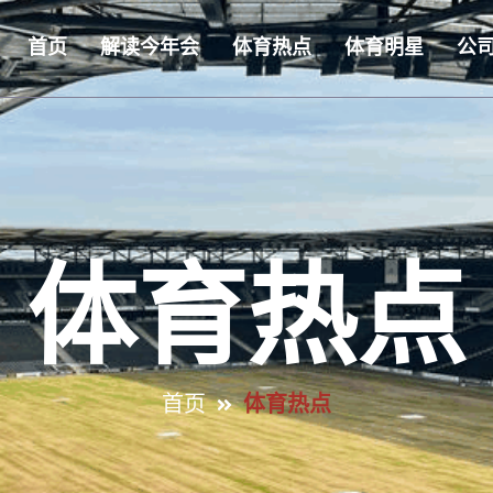
首页
解读今年会
体育热点
体育明星
公
体育热点
首页
体育热点