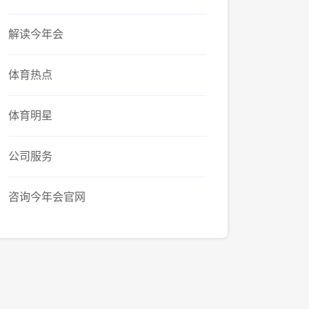
解读今年会
体育热点
体育明星
公司服务
咨询今年会官网