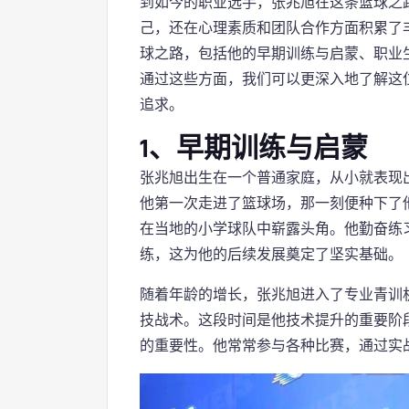
到如今的职业选手，张兆旭在这条篮球之
己，还在心理素质和团队合作方面积累了
球之路，包括他的早期训练与启蒙、职业
通过这些方面，我们可以更深入地了解这
追求。
1、早期训练与启蒙
张兆旭出生在一个普通家庭，从小就表现
他第一次走进了篮球场，那一刻便种下了
在当地的小学球队中崭露头角。他勤奋练
练，这为他的后续发展奠定了坚实基础。
随着年龄的增长，张兆旭进入了专业青训
技战术。这段时间是他技术提升的重要阶
的重要性。他常常参与各种比赛，通过实